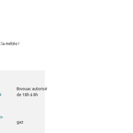
 la météo !
Bivouac autorisé
de 18h à 8h
gaz