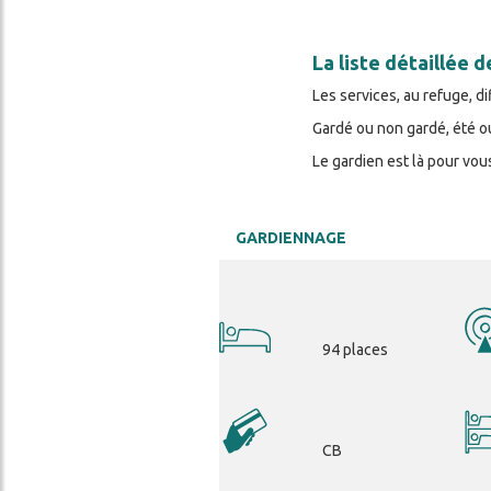
La liste détaillée 
Services
Les services, au refuge, di
Gardé ou non gardé, été o
Le gardien est là pour vou
cher
GARDIENNAGE
94 places
CB