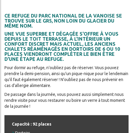
LITÉS
DA
CE REFUGE DU PARC NATIONAL DE LA VANOISE SE
TROUVE SUR LE GR5, NON LOIN DU GLACIER DU
MÊME NOM.
S
UNE VUE SUPERBE ET DÉGAGÉE S'OFFRE À VOUS
DEPUIS LE TOIT TERRASSE, À L'INTÉRIEUR UN
CONFORT DISCRET MAIS ACTUEL, LES ANCIENS
OS
CHALETS RÉAMÉNAGÉS EN DORTOIRS DE 6 OU 10
PLACES VIENDRONT COMPLÉTER LE BIEN ÊTRE
D'UNE ÉTAPE AU REFUGE.
Pour dormir au refuge, n’oubliez pas de réserver. Vous pouvez
prendre la demi-pension, ainsi qu’un pique-nique pour le lendemain
qu’il faut également réserver ! N’oubliez pas de nous prévenir en
cas d’allergie alimentaire.
De passage dans la journée, vous pouvez aussi simplement nous
rendre visite pour vous restaurer ou boire un verre à tout moment
ercher
de la journée !
Capacité : 92 places