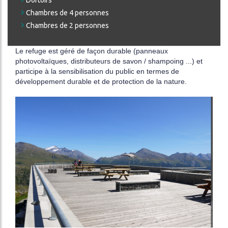
Dortoirs
Chambres de 4 personnes
Chambres de 2 personnes
Le refuge est géré de façon durable (panneaux
photovoltaïques, distributeurs de savon / shampoing ...) et
participe à la sensibilisation du public en termes de
développement durable et de protection de la nature.
Image
Image
Image
Image
Image
Image