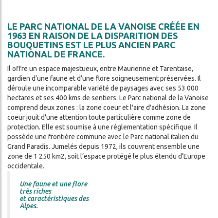
LITÉS
DA
LE PARC NATIONAL DE LA VANOISE CRÉÉE EN
1963 EN RAISON DE LA DISPARITION DES
BOUQUETINS EST LE PLUS ANCIEN PARC
NATIONAL DE FRANCE.
S
Il offre un espace majestueux, entre Maurienne et Tarentaise,
OS
gardien d’une faune et d’une flore soigneusement préservées. Il
déroule une incomparable variété de paysages avec ses 53 000
hectares et ses 400 kms de sentiers. Le Parc national de la Vanoise
comprend deux zones : la zone coeur et l'aire d'adhésion. La zone
coeur jouit d'une attention toute particulière comme zone de
protection. Elle est soumise à une réglementation spécifique. Il
possède une frontière commune avec le Parc national italien du
Grand Paradis. Jumelés depuis 1972, ils couvrent ensemble une
zone de 1 250 km2, soit l’espace protégé le plus étendu d’Europe
occidentale.
ercher
Une faune et une flore
très riches
et caractéristiques des
Alpes.